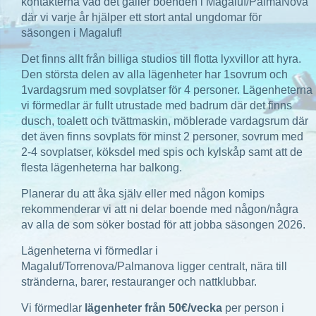
kontakterna vad det gäller boenden i Magaluf/PalmaNova
där vi varje år hjälper ett stort antal ungdomar för
säsongen i Magaluf!
Det finns allt från billiga studios till flotta lyxvillor att hyra.
Den största delen av alla lägenheter har 1sovrum och
1vardagsrum med sovplatser för 4 personer. Lägenheterna
vi förmedlar är fullt utrustade med badrum där det finns
dusch, toalett och tvättmaskin, möblerade vardagsrum där
det även finns sovplats för minst 2 personer, sovrum med
2-4 sovplatser, köksdel med spis och kylskåp samt att de
flesta lägenheterna har balkong.
Planerar du att åka själv eller med någon komips
rekommenderar vi att ni delar boende med någon/några
av alla de som söker bostad för att jobba säsongen 2026.
Lägenheterna vi förmedlar i
Magaluf/Torrenova/Palmanova ligger centralt, nära till
stränderna, barer, restauranger och nattklubbar.
Vi förmedlar
lägenheter från 50€/vecka
per person i