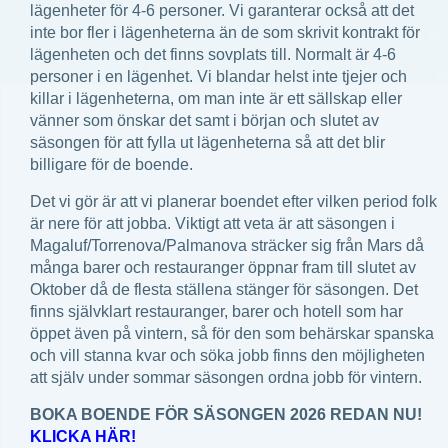
lägenheter för 4-6 personer. Vi garanterar också att det
inte bor fler i lägenheterna än de som skrivit kontrakt för
lägenheten och det finns sovplats till. Normalt är 4-6
personer i en lägenhet. Vi blandar helst inte tjejer och
killar i lägenheterna, om man inte är ett sällskap eller
vänner som önskar det samt i början och slutet av
säsongen för att fylla ut lägenheterna så att det blir
billigare för de boende.
Det vi gör är att vi planerar boendet efter vilken period folk
är nere för att jobba. Viktigt att veta är att säsongen i
Magaluf/Torrenova/Palmanova sträcker sig från Mars då
många barer och restauranger öppnar fram till slutet av
Oktober då de flesta ställena stänger för säsongen. Det
finns självklart restauranger, barer och hotell som har
öppet även på vintern, så för den som behärskar spanska
och vill stanna kvar och söka jobb finns den möjligheten
att själv under sommar säsongen ordna jobb för vintern.
BOKA BOENDE FÖR SÄSONGEN 2026 REDAN NU!
KLICKA HÄR!