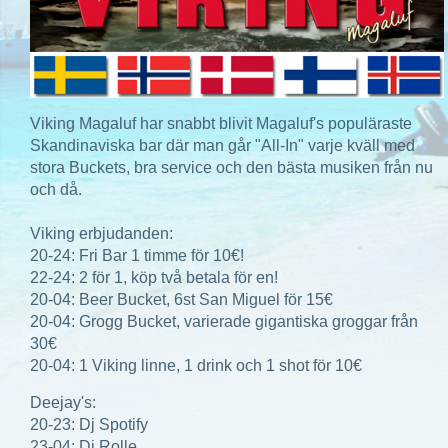
Viking Magaluf har snabbt blivit Magaluf's populäraste
Skandinaviska bar där man går "All-In" varje kväll med
stora Buckets, bra service och den bästa musiken från nu
och då.
Viking erbjudanden:
20-24: Fri Bar 1 timme för 10€!
22-24: 2 för 1, köp två betala för en!
20-04: Beer Bucket, 6st San Miguel för 15€
20-04: Grogg Bucket, varierade gigantiska groggar från
30€
20-04: 1 Viking linne, 1 drink och 1 shot för 10€
Deejay's:
20-23: Dj Spotify
23-04: Dj Rolle