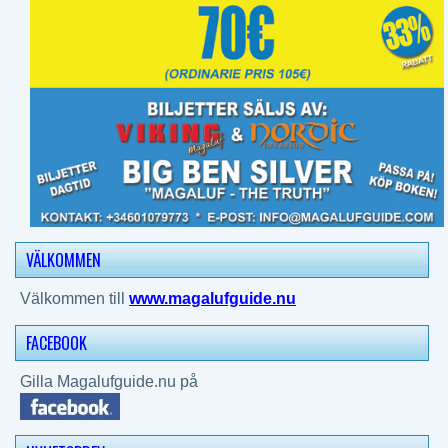
VÄLKOMMEN
Välkommen till
www.magalufguide.nu
FACEBOOK
Gilla Magalufguide.nu på