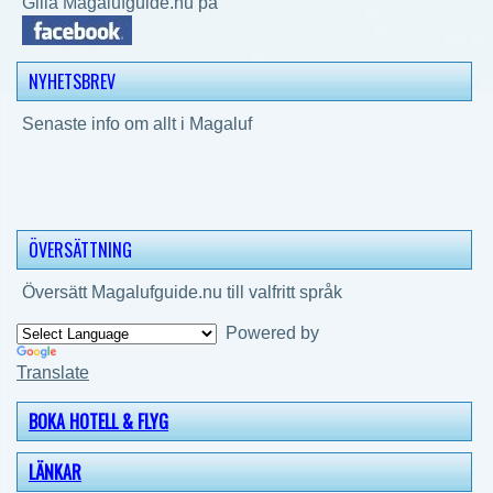
Gilla Magalufguide.nu på
NYHETSBREV
Senaste info om allt i Magaluf
ÖVERSÄTTNING
Översätt Magalufguide.nu till valfritt språk
Powered by
Translate
BOKA HOTELL & FLYG
LÄNKAR