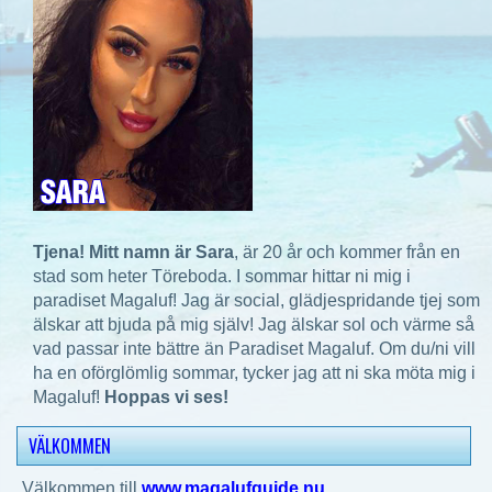
Tjena! Mitt namn är Sara
, är 20 år och kommer från en
stad som heter Töreboda. I sommar hittar ni mig i
paradiset Magaluf! Jag är social, glädjespridande tjej som
älskar att bjuda på mig själv! Jag älskar sol och värme så
vad passar inte bättre än Paradiset Magaluf. Om du/ni vill
ha en oförglömlig sommar, tycker jag att ni ska möta mig i
Magaluf!
Hoppas vi ses!
VÄLKOMMEN
Välkommen till
www.magalufguide.nu