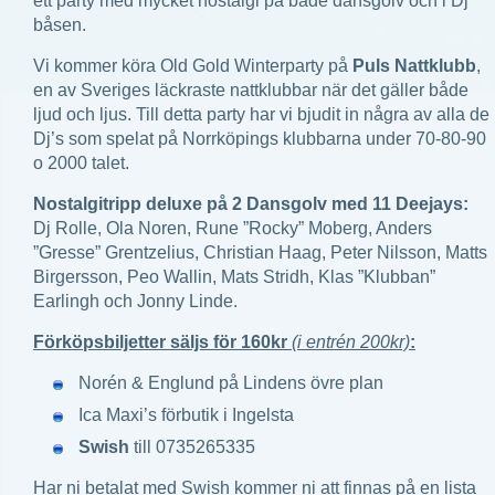
ett party med mycket nostalgi på både dansgolv och i Dj
båsen.
Vi kommer köra Old Gold Winterparty på
Puls Nattklubb
,
en av Sveriges läckraste nattklubbar när det gäller både
ljud och ljus. Till detta party har vi bjudit in några av alla de
Dj’s som spelat på Norrköpings klubbarna under 70-80-90
o 2000 talet.
Nostalgitripp deluxe på 2 Dansgolv med 11 Deejays:
Dj Rolle, Ola Noren, Rune ”Rocky” Moberg, Anders
”Gresse” Grentzelius, Christian Haag, Peter Nilsson, Matts
Birgersson, Peo Wallin, Mats Stridh, Klas ”Klubban”
Earlingh och Jonny Linde.
Förköpsbiljetter säljs för 160kr
(i entrén 200kr)
:
Norén & Englund på Lindens övre plan
Ica Maxi’s förbutik i Ingelsta
Swish
till 0735265335
Har ni betalat med Swish kommer ni att finnas på en lista