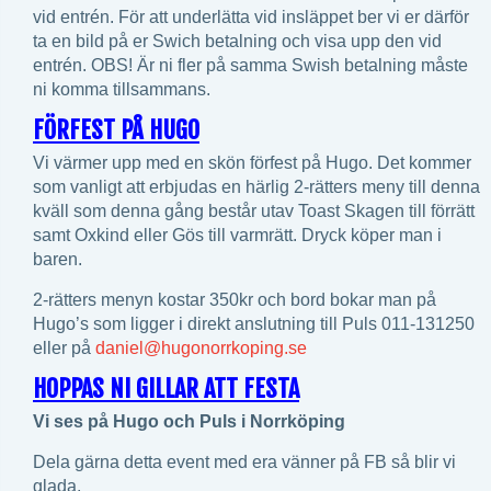
vid entrén. För att underlätta vid insläppet ber vi er därför
ta en bild på er Swich betalning och visa upp den vid
entrén. OBS! Är ni fler på samma Swish betalning måste
ni komma tillsammans.
FÖRFEST PÅ HUGO
Vi värmer upp med en skön förfest på Hugo. Det kommer
som vanligt att erbjudas en härlig 2-rätters meny till denna
kväll som denna gång består utav Toast Skagen till förrätt
samt Oxkind eller Gös till varmrätt. Dryck köper man i
baren.
2-rätters menyn kostar 350kr och bord bokar man på
Hugo’s som ligger i direkt anslutning till Puls 011-131250
eller på
daniel@hugonorrkoping.se
HOPPAS NI GILLAR ATT FESTA
Vi ses på Hugo och Puls i Norrköping
Dela gärna detta event med era vänner på FB så blir vi
glada.