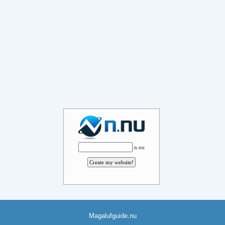
.n.nu
Magalufguide.nu