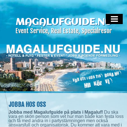
HEM
MALLORCA LIVE
MAGALUFGUIDE.NU
Event Service, Real Estate, Specialresor
MALLORCA EVENT SERVICE
MALLORCA REAL ESTATE
HOTELL & FLYG
OM OSS
KONTAKTA
JOBBA HOS OSS
Jobba med Magalufguide på plats i Magaluf!
Du ska
vara en skön person som vet hur man både kan festa loss
och få med andra in i partystämningen men också
ansvarsfull och organisatorisk. Du kommer att vara med i