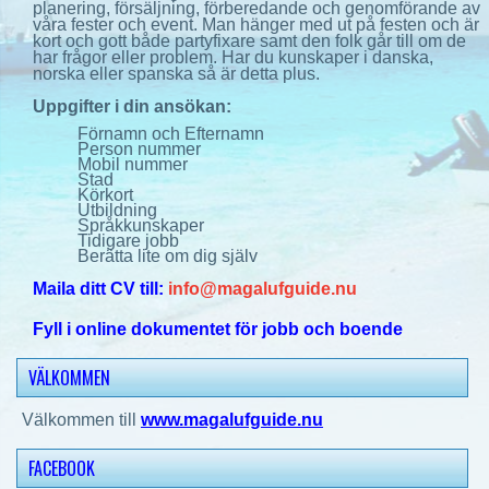
planering, försäljning, förberedande och genomförande av
våra fester och event. Man hänger med ut på festen och är
kort och gott både partyfixare samt den folk går till om de
har frågor eller problem. Har du kunskaper i danska,
norska eller spanska så är detta plus.
Uppgifter i din ansökan:
Förnamn och Efternamn
Person nummer
Mobil nummer
Stad
Körkort
Utbildning
Språkkunskaper
Tidigare jobb
Berätta lite om dig själv
Maila ditt CV till:
info@magalufguide.nu
Fyll i online dokumentet för jobb och boende
VÄLKOMMEN
Välkommen till
www.magalufguide.nu
FACEBOOK