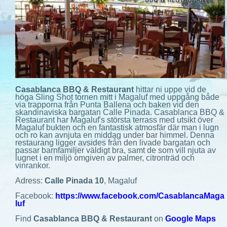
Casablanca BBQ & Restaurant
hittar ni uppe vid de
höga Sling Shot tornen mitt i Magaluf med uppgång både
via trapporna från Punta Ballena och baken vid den
skandinaviska bargatan Calle Pinada. Casablanca BBQ &
Restaurant har Magaluf's största terrass med utsikt över
Magaluf bukten och en fantastisk atmosfär där man i lugn
och ro kan avnjuta en middag under bar himmel. Denna
restaurang ligger avsides från den livade bargatan och
passar barnfamiljer väldigt bra, samt de som vill njuta av
lugnet i en miljö omgiven av palmer, citronträd och
vinrankor.
Adress:
Calle Pinada 10
, Magaluf
Facebook:
https://www.facebook.com/CasablancaMaga
luf
Find
Casablanca BBQ & Restaurant
on
Google Maps